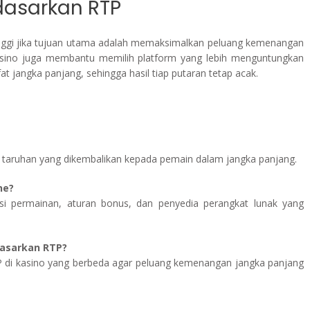
rdasarkan RTP
inggi jika tujuan utama adalah memaksimalkan peluang kemenangan
kasino juga membantu memilih platform yang lebih menguntungkan
at jangka panjang, sehingga hasil tiap putaran tetap acak.
ri taruhan yang dikembalikan kepada pemain dalam jangka panjang.
ne?
rsi permainan, aturan bonus, dan penyedia perangkat lunak yang
dasarkan RTP?
RTP di kasino yang berbeda agar peluang kemenangan jangka panjang