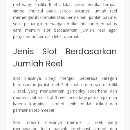
reel yang dimiliki. Reel adalah kolom vertikal tempat
simbol muncul pada setiap putaran. Jumlah reel
memengaruhi kompleksitas permainan, jumlah payline,
serta peluang kemenangan. Artikel ini akan membahas
cara memilih slot berdasarkan jumlah reel agar
pengalaman bermain lebih optimal.
Jenis Slot Berdasarkan
Jumlah Reel
Slot biasanya dibagi menjadi beberapa kategori
berdasarkan jumlah reel. Slot klasik umumnya memiliki
3 reel, yang menawarkan gameplay sederhana dan
mudah dipahami. Slot 3 reel cocok bagi pemain pemula
karena kombinasi simbol lebih mudah diikuti dan
permainan lebih cepat.
Slot modern biasanya memiliki 5 reel, yang
menawarkan lebih banyak kombinasi simbol dan