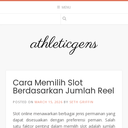
Skip
MENU
to
content
athleticgens
Cara Memilih Slot
Berdasarkan Jumlah Reel
POSTED ON
MARCH 15, 2026
BY
SETH GRIFFIN
Slot online menawarkan berbagai jenis permainan yang
dapat disesuaikan dengan preferensi pemain. Salah
satu faktor penting dalam memilih slot adalah jumlah