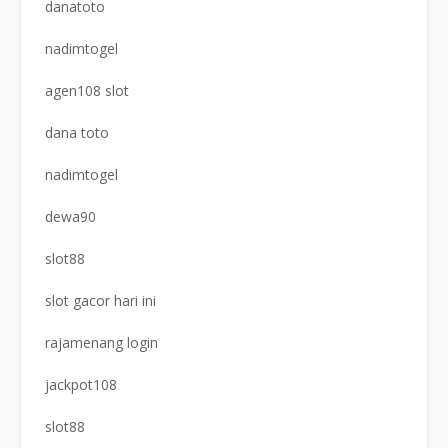
danatoto
nadimtogel
agen108 slot
dana toto
nadimtogel
dewa90
slot88
slot gacor hari ini
rajamenang login
jackpot108
slot88