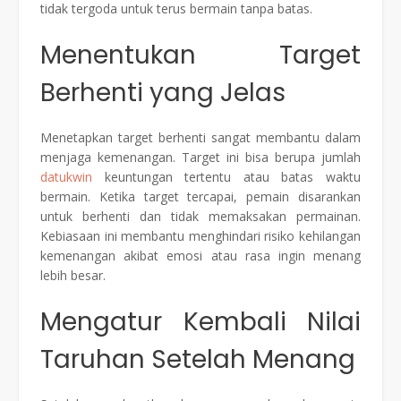
tidak tergoda untuk terus bermain tanpa batas.
Menentukan Target
Berhenti yang Jelas
Menetapkan target berhenti sangat membantu dalam
menjaga kemenangan. Target ini bisa berupa jumlah
datukwin
keuntungan tertentu atau batas waktu
bermain. Ketika target tercapai, pemain disarankan
untuk berhenti dan tidak memaksakan permainan.
Kebiasaan ini membantu menghindari risiko kehilangan
kemenangan akibat emosi atau rasa ingin menang
lebih besar.
Mengatur Kembali Nilai
Taruhan Setelah Menang