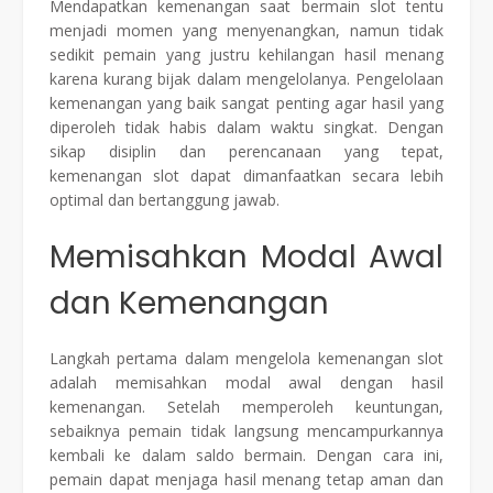
Mendapatkan kemenangan saat bermain slot tentu
menjadi momen yang menyenangkan, namun tidak
sedikit pemain yang justru kehilangan hasil menang
karena kurang bijak dalam mengelolanya. Pengelolaan
kemenangan yang baik sangat penting agar hasil yang
diperoleh tidak habis dalam waktu singkat. Dengan
sikap disiplin dan perencanaan yang tepat,
kemenangan slot dapat dimanfaatkan secara lebih
optimal dan bertanggung jawab.
Memisahkan Modal Awal
dan Kemenangan
Langkah pertama dalam mengelola kemenangan slot
adalah memisahkan modal awal dengan hasil
kemenangan. Setelah memperoleh keuntungan,
sebaiknya pemain tidak langsung mencampurkannya
kembali ke dalam saldo bermain. Dengan cara ini,
pemain dapat menjaga hasil menang tetap aman dan