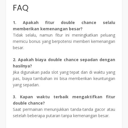
FAQ
1. Apakah fitur double chance selalu
memberikan kemenangan besar?
Tidak selalu, namun fitur ini meningkatkan peluang
memicu bonus yang berpotensi memberi kemenangan
besar.
2. Apakah biaya double chance sepadan dengan
hasilnya?
Jika digunakan pada slot yang tepat dan di waktu yang
pas, biaya tambahan ini bisa memberikan keuntungan
yang sepadan.
3. Kapan waktu terbaik mengaktifkan fitur
double chance?
Saat permainan menunjukkan tanda-tanda gacor atau
setelah beberapa putaran tanpa kemenangan besar.