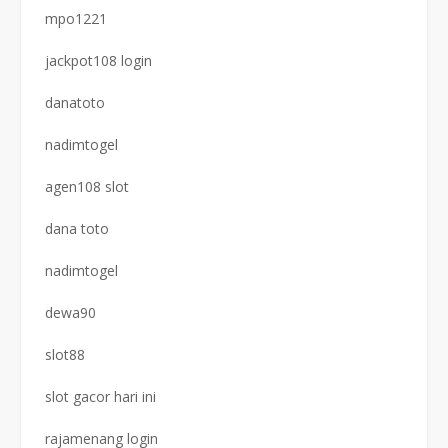
mpo1221
jackpot108 login
danatoto
nadimtogel
agen108 slot
dana toto
nadimtogel
dewa90
slot88
slot gacor hari ini
rajamenang login