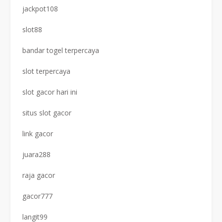
jackpot108
slot88
bandar togel terpercaya
slot terpercaya
slot gacor hari ini
situs slot gacor
link gacor
juara288
raja gacor
gacor777
langit99