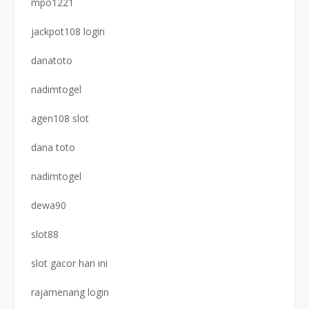
mpo1221
jackpot108 login
danatoto
nadimtogel
agen108 slot
dana toto
nadimtogel
dewa90
slot88
slot gacor hari ini
rajamenang login